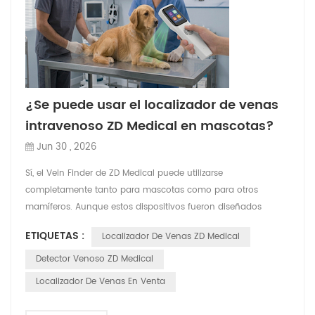
¿Se puede usar el localizador de venas
intravenoso ZD Medical en mascotas?
Jun 30 , 2026
Sí, el Vein Finder de ZD Medical puede utilizarse
completamente tanto para mascotas como para otros
mamíferos. Aunque estos dispositivos fueron diseñados
originalmente para humanos, debido a que los principios
ETIQUETAS :
Localizador De Venas ZD Medical
técnicos subyacentes son aplicables en general a los
mamíferos, ya han encontrado ciertas aplicaciones en
Detector Venoso ZD Medical
clínicas veterinarias del extranjero, hospitales de mascotas y
Localizador De Venas En Venta
laboratorios animales...