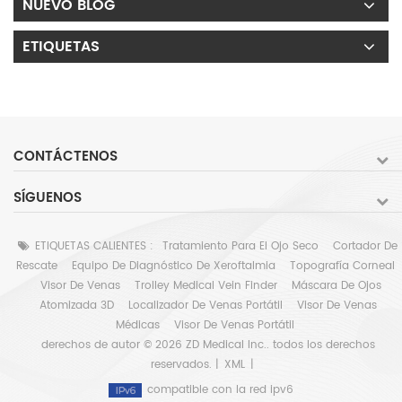
NUEVO BLOG
ETIQUETAS
CONTÁCTENOS
SÍGUENOS
ETIQUETAS CALIENTES :
Tratamiento Para El Ojo Seco
Cortador De
Rescate
Equipo De Diagnóstico De Xeroftalmia
Topografía Corneal
Visor De Venas
Trolley Medical Vein Finder
Máscara De Ojos
Atomizada 3D
Localizador De Venas Portátil
Visor De Venas
Médicas
Visor De Venas Portátil
derechos de autor © 2026 ZD Medical Inc.. todos los derechos
reservados. |
XML
|
compatible con la red ipv6