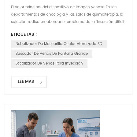
El valor principal del dispositivo de imagen venosa En los
departamentos de oncología y las salas de quimioterapia, la
solución radica en abordar el problema de la "inserción difícil
de la aguja" que enfrentan los pacientes de quimioterapia
ETIQUETAS :
debido a las punciones repetidas y al deterioro de su estado
vascular. Esto no solo mejora significativamente la tasa de
Nebulizador De Mascarilla Ocular Atomizada 3D
éxito de la primera punción y acorta e...
Buscador De Venas De Pantalla Grande
Localizador De Venas Para Inyección
LEE MAS