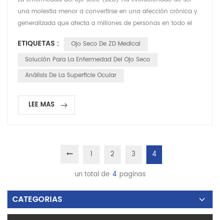
una molestia menor a convertirse en una afección crónica y
generalizada que afecta a millones de personas en todo el
mundo, impulsada en gran medida por el aumento del
ETIQUETAS :
Ojo Seco De ZD Medical
tiempo frente a pantallas y los factores ambientales. Para las
clínicas oftalmológicas y los centros de optometría, depender
Solución Para La Enfermedad Del Ojo Seco
únicamente de lágrimas artificiales ya no es sufici...
Análisis De La Superficie Ocular
LEE MAS
1
2
3
4
un total de
4
paginas
CATEGORIAS