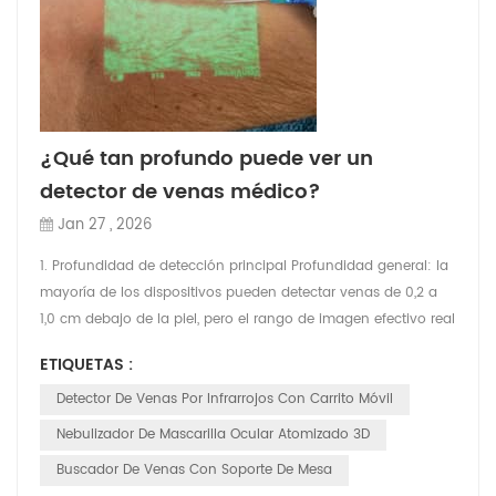
¿Qué tan profundo puede ver un
detector de venas médico?
Jan 27 , 2026
1. Profundidad de detección principal Profundidad general: la
mayoría de los dispositivos pueden detectar venas de 0,2 a
1,0 cm debajo de la piel, pero el rango de imagen efectivo real
generalmente se concentra en las venas más superficiales
ETIQUETAS :
debajo de la piel (0,2 a 1,0 cm). Mejor efecto: para las venas
superficiales claramente visibles (como el dorso de la mano y
Detector De Venas Por Infrarrojos Con Carrito Móvil
el antebrazo), el efecto de image...
Nebulizador De Mascarilla Ocular Atomizado 3D
Buscador De Venas Con Soporte De Mesa