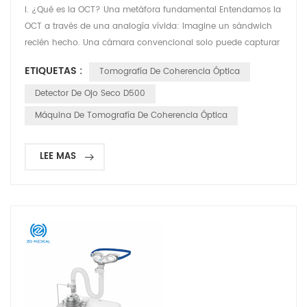
I. ¿Qué es la OCT? Una metáfora fundamental Entendamos la
OCT a través de una analogía vívida: Imagine un sándwich
recién hecho. Una cámara convencional solo puede capturar
su vista superior (una foto bidimensional). Sin embargo, la
ETIQUETAS :
Tomografía De Coherencia Óptica
OCT actúa como un preciso bisturí óptico. Puede cortar el
sándwich capa por capa sin dañarlo, capturando imágenes
Detector De Ojo Seco D500
de altísima resolución de cada componente (pan, verdu...
Máquina De Tomografía De Coherencia Óptica
LEE MAS