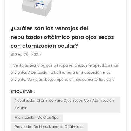
¿Cuáles son las ventajas del
nebulizador oftálmico para ojos secos
con atomización ocular?
Sep 26 , 2025
I. Ventajas tecnológicas principales: Efectos terapéuticos más
eficientes Atomización ultrafina para una absorción más
eficiente: Ventajas: Descompone el medicamento líquido o
las lágrimas artificiales en partículas extremadamente finas,
ETIQUETAS :
similares a una niebla (generalmente con diámetros de entre
1 y 5 micrómetros), mucho más pequeñas que las de las
Nebulizador Oftálmico Para Ojos Secos Con Atomización
gotas oftálmicas tradicionales. Esto permite que...
Ocular
Atomización De Ojos Spa
Proveedor De Nebulizadores Oftálmicos