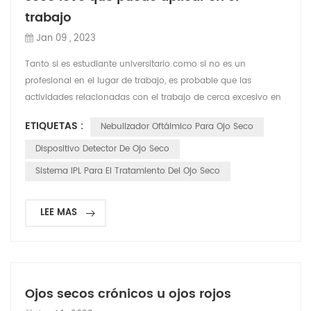
trabajo
Jan 09 , 2023
Tanto si es estudiante universitario como si no es un
profesional en el lugar de trabajo, es probable que las
actividades relacionadas con el trabajo de cerca excesivo en
la computadora sean una parte integral de su vida diaria. Por
ETIQUETAS :
Nebulizador Oftálmico Para Ojo Seco
ejemplo, mirar fijamente las pantallas de las computadoras
durante períodos prolongados de tiempo desalienta el
Dispositivo Detector De Ojo Seco
parpadeo. Mirar fijamente conduce a problemas oculares ...
Sistema IPL Para El Tratamiento Del Ojo Seco
LEE MAS
Ojos secos crónicos u ojos rojos