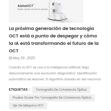
La próxima generación de tecnología
OCT está a punto de despegar y cómo
la IA está transformando el futuro de la
OCT
May 29 , 2025
Cuando la OCT se une a la inteligencia artificial, llega
silenciosamente una revolución diagnóstica: Identificación
automática de lesiones: El algoritmo basado en red neuronal
convolucional (CNN) puede completar el análisis patológico
ETIQUETAS :
Tomografía De Coherencia Óptica
de imágenes OCT oftálmicas en 0,3 segundos, identificando
docenas de lesiones como agujeros maculares y
Prueba Ocular Por Tomografía De Coherencia Óptica
desprendimiento de retina, con una tasa de precisión
Ojo De Máquina OCT
superior...