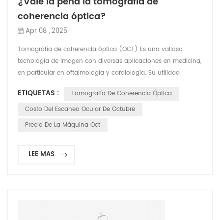
¿Vale la pena la tomografía de
coherencia óptica?
Apr 08 , 2025
Tomografía de coherencia óptica (OCT) Es una valiosa
tecnología de imagen con diversas aplicaciones en medicina,
en particular en oftalmología y cardiología. Su utilidad
depende del contexto clínico, pero a continuación se presenta
ETIQUETAS :
Tomografía De Coherencia Óptica
una evaluación completa de sus beneficios y
consideraciones: Beneficios clave de la OCT1. No invasivo y
Costo Del Escaneo Ocular De Octubre
seguro- La OCT utiliza ondas de luz (por ejemplo, infrarrojo
Precio De La Máquina Oct
cer...
LEE MAS