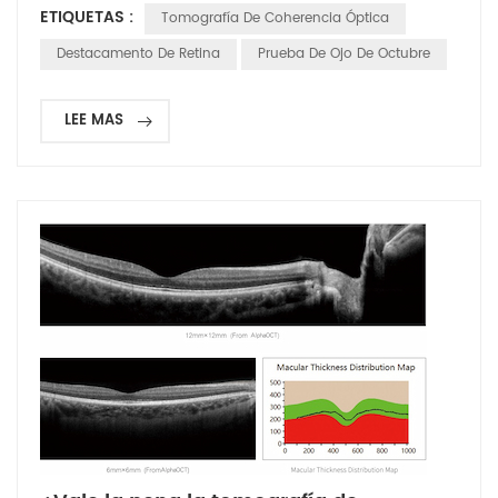
ETIQUETAS :
Tomografía De Coherencia Óptica
puede provocar un deterioro visual irreversible o incluso
ceguera en casos severos RD se puede dividir en tres
Destacamento De Retina
Prueba De Ojo De Octubre
categorías: porosidad, tractiva y exudat...
LEE MAS