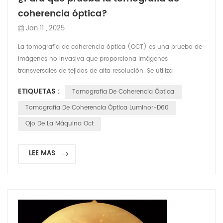
coherencia óptica?
Jan 11 , 2025
La tomografía de coherencia óptica (OCT) es una prueba de
imágenes no invasiva que proporciona imágenes
transversales de tejidos de alta resolución. Se utiliza
ampliamente en oftalmología y otros campos médicos para
ETIQUETAS :
Tomografía De Coherencia Óptica
evaluar diversas afecciones. Esto es lo que normalmente En
oftalmología, la OCT se utiliza con mayor frecuencia para
Tomografía De Coherencia Óptica Luminor-D60
evaluar estructuras dentro del ojo, particularmente la retina y
Ojo De La Máquina Oct
el ...
LEE MAS