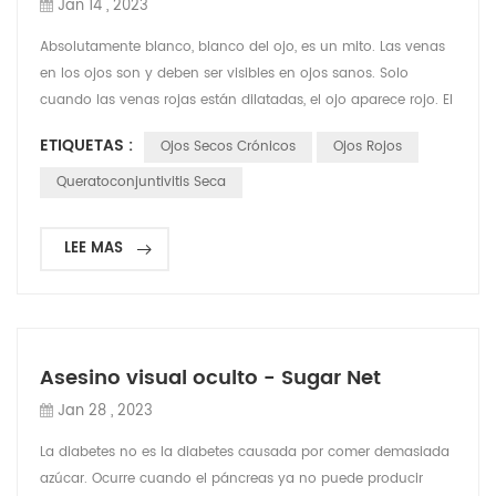
Jan 14 , 2023
Absolutamente blanco, blanco del ojo, es un mito. Las venas
en los ojos son y deben ser visibles en ojos sanos. Solo
cuando las venas rojas están dilatadas, el ojo aparece rojo. El
secado de lubricantes y otros fluidos protectores en el ojo
ETIQUETAS :
Ojos Secos Crónicos
Ojos Rojos
puede causar irritación en el ojo y resultar en enrojecimiento
y dilatación de las venas del ojo. Esto hace que las venas se
Queratoconjuntivitis Seca
destaquen en el blanco del ojo dán...
LEE MAS
Asesino visual oculto - Sugar Net
Jan 28 , 2023
La diabetes no es la diabetes causada por comer demasiada
azúcar. Ocurre cuando el páncreas ya no puede producir