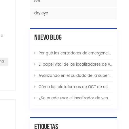
oct
dry eye
 o
Nuevo Blog
Por qué los cortadores de emergencia médicos ZD son indispensables en cuidados críticos y rescate táctico
ina
El papel vital de los localizadores de venas de infrarrojo cercano de ZD Medical en la atención médica moderna
Avanzando en el cuidado de la superficie ocular con la solución integrada para el ojo seco de ZD Medical
Cómo las plataformas de OCT de alta resolución de ZD Medical están revolucionando el diagnóstico oftálmico temprano
¿Se puede usar el localizador de venas intravenoso ZD Medical en mascotas?
Etiquetas