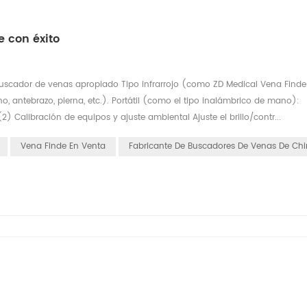
e con éxito
e buscador de venas apropiado Tipo infrarrojo (como ZD Medical Vena Finde
, antebrazo, pierna, etc.). Portátil (como el tipo inalámbrico de mano):
 Calibración de equipos y ajuste ambiental Ajuste el brillo/contr...
Vena Finde En Venta
Fabricante De Buscadores De Venas De Ch