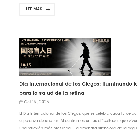
LEE MAS
Día Internacional de los Ciegos: Iluminando 
para la salud de la retina
Oct 15 , 2025
El Día Internacional de los Ciegos, que se celebra cada 15 de oc
esperanza de una luz. Al centrarnos en las dificultades que vi
una reflexión más profunda... La amenaza silenciosa de la cegue