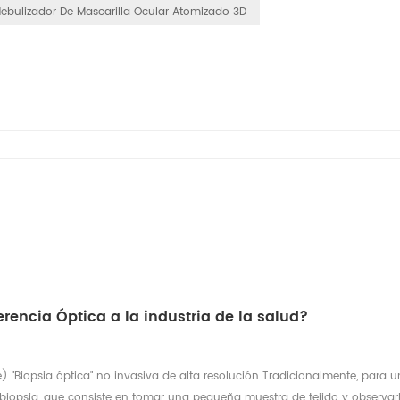
ebulizador De Mascarilla Ocular Atomizado 3D
rencia Óptica a la industria de la salud?
"Biopsia óptica" no invasiva de alta resolución Tradicionalmente, para u
iopsia, que consiste en tomar una pequeña muestra de tejido y observarl