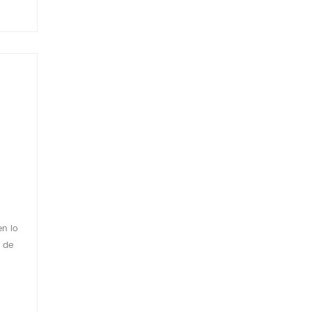
en lo
s de